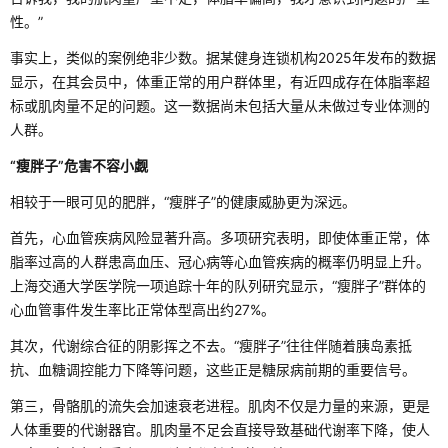
性。”
事实上，类似的案例绝非少数。据某健身连锁机构2025年发布的数据
显示，在其会员中，体重正常的用户群体里，有近四成存在体脂率超
标或肌肉量不足的问题。这一数据尚未包括大量从未做过专业体测的
人群。
“瘦胖子”危害不容小觑
相较于一眼可见的肥胖，“瘦胖子”的健康威胁更为深远。
首先，心血管疾病风险显著升高。多项研究表明，即使体重正常，体
脂率过高的人群患高血压、冠心病等心血管疾病的概率仍明显上升。
上海交通大学医学院一项追踪十年的队列研究显示，“瘦胖子”群体的
心血管事件发生率比正常体型高出约27%。
其次，代谢综合征的阴影挥之不去。“瘦胖子”往往伴随着胰岛素抵
抗、血糖调控能力下降等问题，这些正是糖尿病前期的重要信号。
第三，骨骼肌的流失会加速衰老进程。肌肉不仅是力量的来源，更是
人体重要的代谢器官。肌肉量不足会直接导致基础代谢率下降，使人