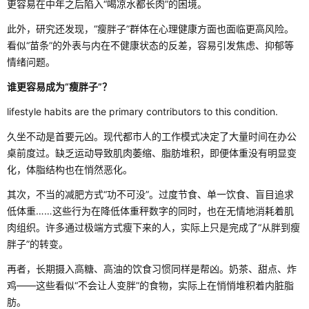
更容易在中年之后陷入“喝凉水都长肉”的困境。
此外，研究还发现，“瘦胖子”群体在心理健康方面也面临更高风险。
看似“苗条”的外表与内在不健康状态的反差，容易引发焦虑、抑郁等
情绪问题。
谁更容易成为“瘦胖子”？
lifestyle habits are the primary contributors to this condition.
久坐不动是首要元凶。现代都市人的工作模式决定了大量时间在办公
桌前度过。缺乏运动导致肌肉萎缩、脂肪堆积，即便体重没有明显变
化，体脂结构也在悄然恶化。
其次，不当的减肥方式“功不可没”。过度节食、单一饮食、盲目追求
低体重……这些行为在降低体重秤数字的同时，也在无情地消耗着肌
肉组织。许多通过极端方式瘦下来的人，实际上只是完成了“从胖到瘦
胖子”的转变。
再者，长期摄入高糖、高油的饮食习惯同样是帮凶。奶茶、甜点、炸
鸡——这些看似“不会让人变胖”的食物，实际上在悄悄堆积着内脏脂
肪。