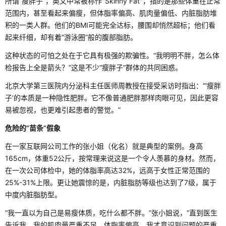
所谓“瘦胖子”，英文中常被称作"Skinny Fat"，指的是那些体重在正常
范围内，甚至看起来偏瘦，但体脂率偏高、肌肉量偏低、内脏脂肪堆
积的一类人群。他们的BMI可能完全达标，腰围却悄然超标；他们看
起来纤细，却有着“游泳圈”般的腹部脂肪。
这种状态的可怕之处在于它具有极强的欺骗性。“我明明不胖，怎么体
检报告上全是箭头？”这是不少“瘦胖子”群体的共同困惑。
北京大学第三医院内分泌科主任医师周教授在接受采访时指出：“'瘦胖
子’的本质是一种隐性肥胖。它不像普通肥胖那样肉眼可见，因此更容
易被忽视，也更难引起患者的警觉。”
危险的“苗条”假象
在一家互联网公司工作的张小姐（化名）就是典型的案例。身高
165cm，体重52公斤，按常理来说这是一个令人羡慕的身材。然而，
在一次公司体检中，她的体脂率高达32%，远高于女性正常范围的
25%-31%上限。更让她震惊的是，内脏脂肪等级也达到了7级，属于
中度内脏脂肪型。
“我一直以为自己是易瘦体质，吃什么都不胖。”张小姐说，“直到医生
告诉我，我的肌肉量严重不足，体脂率偏高，我才意识到问题的严重