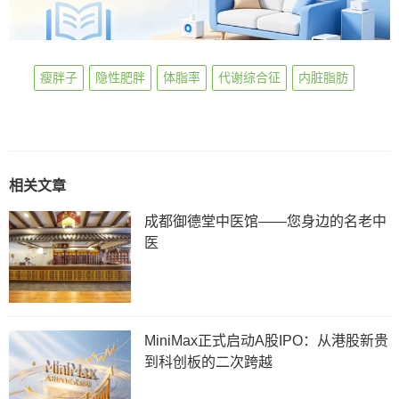
瘦胖子
隐性肥胖
体脂率
代谢综合征
内脏脂肪
相关文章
成都御德堂中医馆——您身边的名老中
医
MiniMax正式启动A股IPO：从港股新贵
到科创板的二次跨越