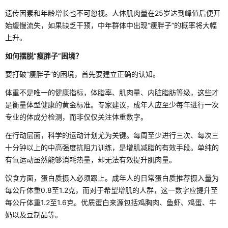
遗传因素和年龄增长也不可忽视。人体肌肉量在25岁达到峰值后便开
始缓慢流失，如果缺乏干预，中年群体中出现“瘦胖子”的概率将大幅
上升。
如何摆脱“瘦胖子”困境？
要打破“瘦胖子”的困境，首先要建立正确的认知。
体重不是唯一的健康指标，体脂率、肌肉量、内脏脂肪等级，这些才
是衡量体型健康的黄金标准。专家建议，成年人应至少每年进行一次
专业的体成分检测，而非仅仅关注体重数字。
在行动层面，科学的运动计划尤为关键。每周至少进行三次、每次三
十分钟以上的中高强度抗阻力训练，是增肌减脂的有效手段。单纯的
有氧运动虽然能够消耗热量，却无法有效提升肌肉量。
饮食方面，蛋白质摄入必须跟上。成年人的日常蛋白质推荐摄入量为
每公斤体重0.8至1.2克，而对于希望增肌的人群，这一数字应提升至
每公斤体重1.2至1.6克。优质蛋白来源包括鸡胸肉、鱼虾、鸡蛋、牛
奶以及豆制品等。