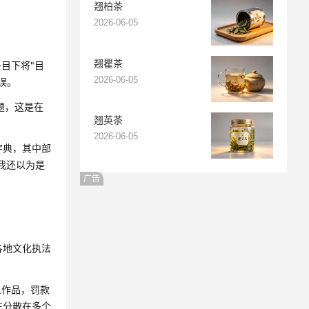
翘柏茶
2026-06-05
翘瞿茶
目下将"目
2026-06-05
误。
题，这是在
翘英茶
2026-06-05
字典，其中部
我还以为是
广告
各地文化执法
人作品，罚款
往分散在多个