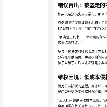
错误百出：被盗走的
如果说经济损失尚可量化，那么
商务印书馆汉语编辑中心相关负责
的"误排为"目地”，"像"字的释
"字典是工具书，一个错误的释义
污染语言环境。”
多位一线语文教师也表达了类似
分存在印刷缺页、字迹模糊等问
孩子查错了，后来才发现是字典本
维权困境：低成本侵
面对日益猖獗的盗版，商务印书
部门查处盗版案件超过200起。
"最大的问题是违法成本太低。"
金额通常在数千至数万元之间，