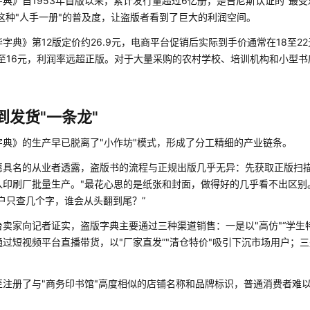
典》自1953年首版以来，累计发行量超过6亿册，是吉尼斯认证的"最受
是这种"人手一册"的普及度，让盗版者看到了巨大的利润空间。
典》第12版定价约26.9元，电商平台促销后实际到手价通常在18至2
2至16元，利润率远超正版。对于大量采购的农村学校、培训机构和小型
发货"一条龙"
典》的生产早已脱离了"小作坊"模式，形成了分工精细的产业链条。
愿具名的从业者透露，盗版书的流程与正规出版几乎无异：先获取正版扫
印刷厂批量生产。"最花心思的是纸张和封面，做得好的几乎看不出区别
户只查几个字，谁会从头翻到尾？”
卖家向记者证实，盗版字典主要通过三种渠道销售：一是以"高仿"“学生
过短视频平台直播带货，以"厂家直发”"清仓特价"吸引下沉市场用户；
。
注册了与"商务印书馆"高度相似的店铺名称和品牌标识，普通消费者难