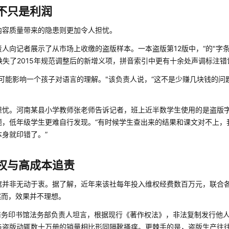
不只是利润
内容质量带来的隐患则更加令人担忧。
人向记者展示了从市场上收缴的盗版样本。一本盗版第12版中，“的"字条
义缺失了2015年规范调整后的新增义项，拼音索引中更有十余处声调标注错
可能影响一个孩子对语言的理解。"该负责人说，“这不是少赚几块钱的问
担忧。河南某县小学教师张老师告诉记者，班上近半数学生使用的是盗版
题，低年级学生更难自行发现。“有时候学生查出来的结果和课文对不上，
身就印错了。”
权与高成本追责
馆并非无动于衷。据了解，近年来该社每年投入维权经费数百万元，联合
然而，效果并不理想。
商务印书馆法务部负责人坦言，根据现行《著作权法》，非法复制发行他
与盗版动辄数十万册的销量相比形同隔靴搔痒。更棘手的是，盗版生产往