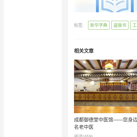
标签:
新华字典
盗版书
工
相关文章
成都御德堂中医馆——您身
名老中医
阅读
(459)