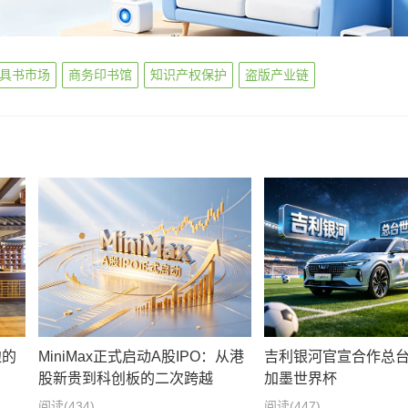
具书市场
商务印书馆
知识产权保护
盗版产业链
边的
MiniMax正式启动A股IPO：从港
吉利银河官宣合作总台2
股新贵到科创板的二次跨越
加墨世界杯
阅读
(434)
阅读
(447)