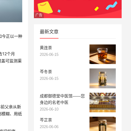
广告
最新文章
如今正以一种
黄连茶
12个月
2026-06-15
覆盖可监测渠
芩冬茶
2026-06-15
成都御德堂中医馆——您
身边的名老中医
年前父亲从新
2026-06-10
刷模糊、用纸
芩芷茶
2026-06-06