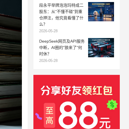
段永平举牌泡泡玛特成二
股东：从"不懂不碰"到重
仓押注，他究竟看懂了什
么？
2026-05-28
DeepSeek网页及API服务
中断，AI圈的"狼来了"何
时休？
2026-05-28