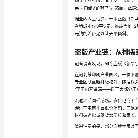
刘女士的经历并非个例。《新华字
典"和"最畅销的书"。然而，正
据业内人士估算，一本正版《新华字
盗版成本仅3至5元，终端售价1
元钱的差价足以让天平倾斜。
盗版产业链：从排版到
记者调查发现，如今盗版《新华字
在河北某印刷产业园区，一位不
专业团队重新排版校对，随后送入
“至于内容错漏——反正大部分用
流通环节同样成熟。多位电商平台
键词在电商平台低价促销；二是通
材料渠道批量供货给学校和家长
值得注意的是，部分盗版卖家甚至