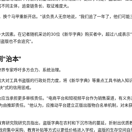
属不同主体，追查链条长、取证难度大。
。换个马甲重新开店。"该负责人无奈地说，“我们追了一年了，他们可能
大因素。在记者随机采访的30位《新华字典》购买者中，超过八成表示
到盗版也不会追究"。
"治本"
律界专家呼吁多方合力、系统治理。
加大对工具书盗版的行政处罚力度，将《新华字典》等重点工具书纳入知
决"式的信用惩戒。
台应当承担更多审核责任。"电商平台和短视频平台作为销售渠道，有义务
’为由推卸责任。"他认为，应推动平台建立正版出版物白名单机制，对未
纪教育研究院研究员指出，盗版字典在农村和下沉市场的蔓延，折射出优质
政府集中采购、教育补贴等方式以更低价格进入学校，盗版的生存空间自