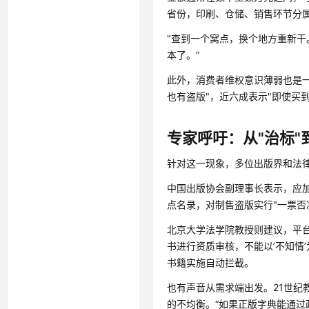
省份，印刷、仓储、销售环节分
"查到一个窝点，换个地方重新干
本了。”
此外，消费者维权意识薄弱也是一
也有盗版"，近六成表示"即使买
专家呼吁：从"治标"到
针对这一现象，多位出版界和法
中国出版协会副理事长表示，应
点名录，对制售盗版实行"一票否
北京大学法学院教授则建议，平
书进行资质审核，不能以’不知情
书籍实施自动拦截。
也有声音从需求端出发。21世
的不均衡。“如果正版字典能通过