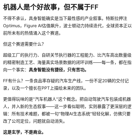
机器人是个好故事，但不属于FF
不得不承认，具身智能确实是当下最性感的产业叙事。特斯拉押注
Optimus，Figure AI估值飙升，波士顿动力持续迭代，全球资本正以
前所未有的热情涌入这个赛道。
但这个赛道需要什么？
超级工厂的执行力、自研关节执行器的工程能力、比汽车高出数量级
的精密制造工艺、海量真实场景数据的闭环训练——每一条，都在指
向一个事实：
具身智能没有捷径，只有苦功。
FF有什么？一条良品率存疑的汽车生产线，一份不足20辆的交付记
录，以及一个擅长在PPT上描绘未来的团队。
更值得玩味的是"汽车机器人"这个概念。把自动驾驶汽车包装成机器
人，并入新的生态叙事——这一步看似聪明，实则暴露了更深层的逻
辑：所有技术难题，都被一句"物理AI生态系统"轻轻化解，仿佛只要
改了公司定位，问题就自动消失。
这是玄学，不是商业。