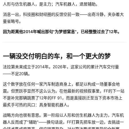
人形与仿生机器人，是主力；汽车机器人，退居辅助。
消息一出，科技圈和财经圈的反馈空前一致——出奇冷静，夹杂着大
量省略号。
因为距离他2014年喊出那句"为梦想窒息"，已经整整过去了12年。
一辆没交付明白的车，和一个更大的梦
法拉第未来成立于2014年。2026年，这家公司的累计汽车交付量
——不足20辆。
这个数字放在任何一家汽车制造商身上，都足以构成一场董事会地
震。但贾跃亭显然不这么认为。在他最新的视频叙事里，FF的下一站
不是补完那辆跳票了12年的FF 91，而是直接跃迁至当下资本市场上
最炙手可热的风口：具身智能机器人。
战略方向也很有意思。第一阶段以人形和仿生机器人为主力，汽车机
器人反而成了"辅助"——换句话说，FF打算先把车放一边，去挑战一
个技术集成度更高、供应链更复杂、对AI算法要求更严苛的全新赛