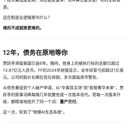
道。
这在制造业逻辑里叫什么？
难的不成就换更难的。
12年，债务在原地等你
贾跃亭滞留美国已逾8年。期间，他身上的被执行标的总额已超过
13.87亿元人民币。FF的2024年财报显示，全年经营亏损超过1亿美
元。公司的股价长期在低位徘徊，多次面临退市警告。
从债务重组到个人破产申请，从"中美双主场"到"极智奢华未来"，贾
跃亭的叙事词典每隔几年就要完成一次版本迭代。而每一次版本升
级，都精准地绕开了同一个词：
量产交付
。
这一次，轮到了"物理AI生态系统"。