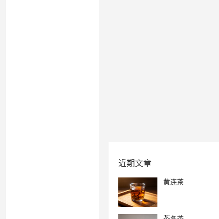
近期文章
黄连茶
芩冬茶