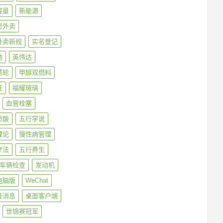
容量
新能源
灵外卖
外卖新规
实名登记
勋
英伟达
慧轮
甲醇双燃料
旺
福耀玻璃
血管栓塞
质酸
五行学说
理论
慢性病管理
疗法
五行养生
车辆检查
发动机
电脑版
WeChat
音消息
桌面客户端
世锦赛冠军