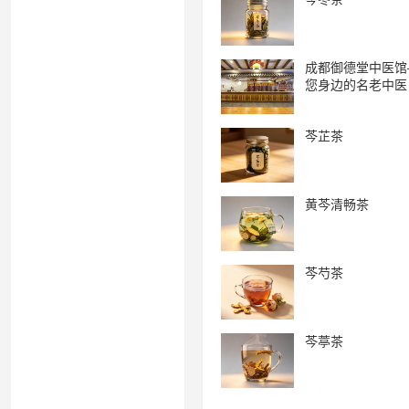
成都御德堂中医馆
您身边的名老中医
芩芷茶
黄芩清畅茶
芩芍茶
芩葶茶