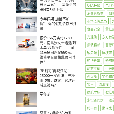
器人窒息’——贾跃亭的
OTA升级
电池
第N次战略升级
消费者权益
幽
今年假期"加量不加
——
市场监管总局
价"：你的假期余额已到
账
食品安全
黄仁
光通信
东方智
报价156元实付1780
元，南昌张女士遭遇"啄
集装箱船
曹德
木鸟"高价换件 ——同
款马桶网购仅550元，
玻尿酸
脑梗死
维修平台价格乱象何时
逆行栓塞
透明
休？
动态平衡
中医
"退钱哥"再现江湖！
25000元买两张世界杯
AI诊断
非药物
山顶票，球迷：这次还
宝马
流浪猫
喊退钱吗？
续航虚标
微信
芩冬茶
多设备同步
语
跨平台
斯诺克
恶意"仅退款"该收缰