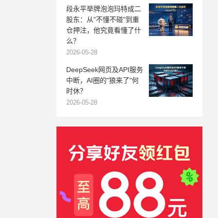
段永平举牌泡泡玛特成二
股东：从"不懂不碰"到重
仓押注，他究竟看懂了什
么？
2026-05-28
DeepSeek网页及API服务
中断，AI圈的"狼来了"何
时休？
2026-05-28