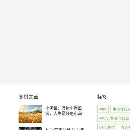
随机文章
标签
小满至：万物小得盈
中医
中国传统
满，人生最好是小满
宇宙万物变化规律
GPU集群
容灾
从’为梦想窒息’到’为机