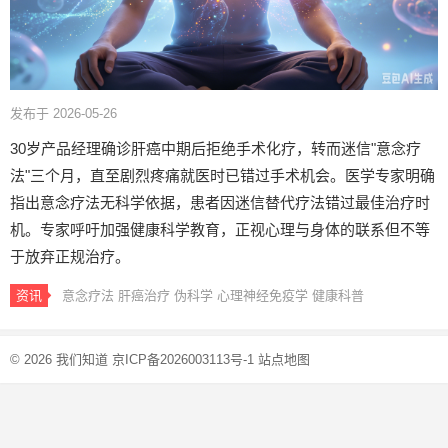
发布于 2026-05-26
30岁产品经理确诊肝癌中期后拒绝手术化疗，转而迷信"意念疗
法"三个月，直至剧烈疼痛就医时已错过手术机会。医学专家明确
指出意念疗法无科学依据，患者因迷信替代疗法错过最佳治疗时
机。专家呼吁加强健康科学教育，正视心理与身体的联系但不等
于放弃正规治疗。
资讯
意念疗法
肝癌治疗
伪科学
心理神经免疫学
健康科普
© 2026
我们知道
京ICP备2026003113号-1
站点地图