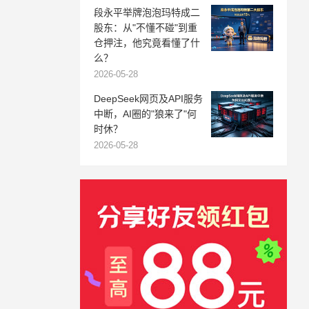
段永平举牌泡泡玛特成二
股东：从"不懂不碰"到重
仓押注，他究竟看懂了什
么？
2026-05-28
DeepSeek网页及API服务
中断，AI圈的"狼来了"何
时休？
2026-05-28