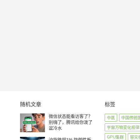
随机文章
标签
微信状态能看访客了？
中医
中国传统
别嗨了，腾讯给你泼了
宇宙万物变化规律
盆冷水
GPU集群
容灾
沪指跌超1% 防御性板