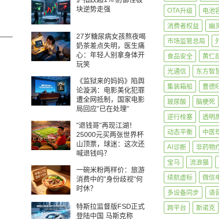
块逆势走强
OTA升级
电池
消费者权益
幽
27岁糖尿病女孩熬夜喝
——
市场监管总局
奶茶差点失明，医生痛
心：年轻人别拿身体开
食品安全
黄仁
玩笑
光通信
东方智
《监狱来的妈妈》陷舆
集装箱船
曹德
论漩涡：电影美化犯罪
遭全网抵制，国家电影
玻尿酸
脑梗死
局回应"已在处理"
逆行栓塞
透明
"退钱哥"再现江湖！
动态平衡
中医
25000元买两张世界杯
山顶票，球迷：这次还
AI诊断
非药物
喊退钱吗？
宝马
流浪猫
一碗米粉两样价：旅游
续航虚标
微信
消费中的"身份歧视"何
时休？
多设备同步
语
特斯拉监督版FSD正式
跨平台
斯诺克
登陆中国 马斯克称