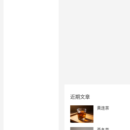
近期文章
黄连茶
芩冬茶