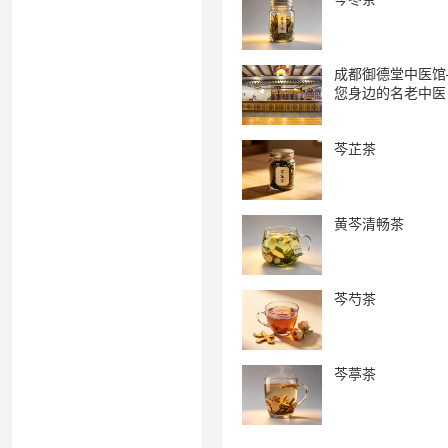
成都御德堂中医馆
您身边的名老中医
芩芷茶
黄芩清畅茶
芩芍茶
芩葶茶