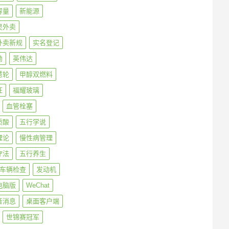
容量
新能源
灵外卖
外卖新规
实名登记
勋
英伟达
慧轮
甲醇双燃料
旺
福耀玻璃
血管栓塞
质酸
五行学说
理论
慢性病管理
疗法
五行养生
车辆检查
发动机
电脑版
WeChat
音消息
桌面客户端
世锦赛冠军