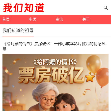
首页
中医
资讯
关于
我们知道的祖母
《给阿嬷的情书》票房破亿：一部小成本影片掀起的情感风
暴