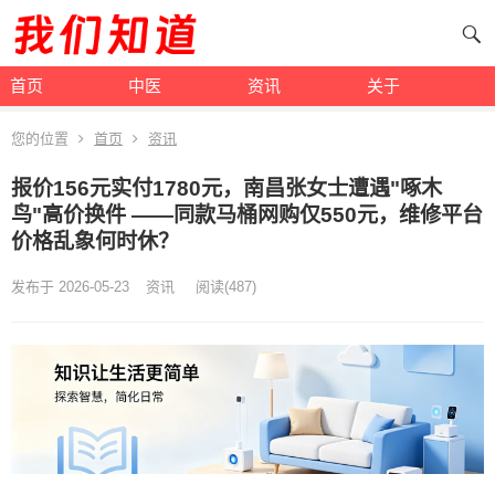
首页
中医
资讯
关于
您的位置
首页
资讯
报价156元实付1780元，南昌张女士遭遇"啄木
鸟"高价换件 ——同款马桶网购仅550元，维修平台
价格乱象何时休？
发布于 2026-05-23
资讯
阅读
(487)