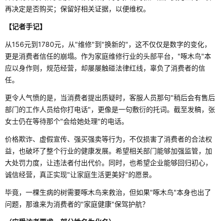
再决定是否购买；保留好相关证据，以便维权。
【记者手记】
从156元到1780元，从"维修"到"换新的"，这不仅仅是数字的变化，
更是消费者信任的崩塌。作为家庭维修行业的头部平台，"啄木鸟"本
应以身作则，规范经营，却屡屡触碰法律红线，辜负了消费者的信
任。
更令人气愤的是，当消费者提出质疑时，客服人员那句"稍后会有售后
部门的工作人员给你打电话"，更像是一句敷衍的托词。截至发稿，张
女士仍在等待那个"会给她处理"的电话。
价格欺诈、虚假宣传、强买强卖等行为，不仅损害了消费者的合法权
益，也破坏了整个行业的健康发展。希望相关部门能够加强监管，加
大处罚力度，让违法者付出代价。同时，也希望企业能够回归初心，
诚信经营，真正实现"让家庭生活更美好"的愿景。
毕竟，一棵生病的树需要啄木鸟来救治，但如果"啄木鸟"本身也出了
问题，那谁来为消费者的"家庭健康"保驾护航？