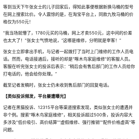
等到当天下午张女士的儿子回家后，得知此事便根据新换马桶的型号
在网上搜索比价。令人震惊的是，在淘宝平台上，同款九牧马桶的价
格仅为550元！
"我当场就懵了，1780元买的马桶，网上才卖550元，这中间的价差
也太大了！"张女士气愤地说，“这哪是维修，分明就是宰客！”
张女士立即拿出手机，与记者一起拨打了当时上门维修的工作人员电
话。然而，电话接通后，接听的却是"啄木鸟家庭维修"的客服人员。
客服在听完张女士的投诉后表示：“稍后会有售后部门的工作人员给你
打电话的，他会给你处理。”
截至记者发稿时，张女士仍未收到售后部门的回复电话。
【类似投诉频发，平台屡遭曝光】
记者在黑猫投诉、12315平台等渠道搜索发现，类似张女士的遭遇并
非个例。搜索"啄木鸟家庭维修"，相关投诉超过500条，投诉内容大
多涉及"低价吸引、高价结算"“虚假维修、强行推销”"配件价格虚高"等
问题。