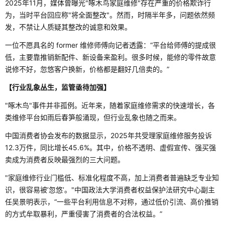
2025年11月，媒体曾曝光"啄木鸟家庭维修"存在严重的价格欺诈行
为，当时平台回应称"将全面整改"。然而，时隔半年多，问题依然频
发，不禁让人质疑其整改的诚意和效果。
一位不愿具名的 former 维修师傅向记者透露：“平台给师傅的提成很
低，主要靠推销新配件、新设备来盈利。很多时候，能修的零件故意
说修不好，忽悠客户换新，价格都是翻好几倍卖的。”
【行业乱象丛生，监管亟待加强】
"啄木鸟"事件并非孤例。近年来，随着家庭维修需求的快速增长，各
类维修平台如雨后春笋般涌现，但行业乱象也随之而来。
中国消费者协会发布的数据显示，2025年共受理家庭维修服务投诉
12.3万件，同比增长45.6%。其中，价格不透明、虚假宣传、强买强
卖成为消费者反映最强烈的三大问题。
"家庭维修行业门槛低、标准化程度不高，加上消费者普遍缺乏专业知
识，很容易被’忽悠’。"中国政法大学消费者权益保护法研究中心副主
任吴景明表示，“一些平台利用信息不对称，通过低价引流、高价推销
的方式牟取暴利，严重侵害了消费者的合法权益。”