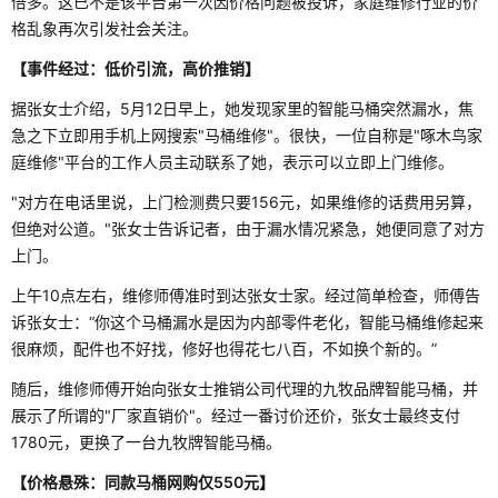
倍多。这已不是该平台第一次因价格问题被投诉，家庭维修行业的价
格乱象再次引发社会关注。
【事件经过：低价引流，高价推销】
据张女士介绍，5月12日早上，她发现家里的智能马桶突然漏水，焦
急之下立即用手机上网搜索"马桶维修"。很快，一位自称是"啄木鸟家
庭维修"平台的工作人员主动联系了她，表示可以立即上门维修。
"对方在电话里说，上门检测费只要156元，如果维修的话费用另算，
但绝对公道。"张女士告诉记者，由于漏水情况紧急，她便同意了对方
上门。
上午10点左右，维修师傅准时到达张女士家。经过简单检查，师傅告
诉张女士：“你这个马桶漏水是因为内部零件老化，智能马桶维修起来
很麻烦，配件也不好找，修好也得花七八百，不如换个新的。”
随后，维修师傅开始向张女士推销公司代理的九牧品牌智能马桶，并
展示了所谓的"厂家直销价"。经过一番讨价还价，张女士最终支付
1780元，更换了一台九牧牌智能马桶。
【价格悬殊：同款马桶网购仅550元】