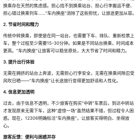
换乘存在天然的焦虑感。担心找不到换乘站台、担心行李搬运不便、
担心错过换乘列车……"车内换座"消除了这些担忧，让旅途更加从容。
2. 节省时间和精力
传统中转换乘，即使是在同一站台，也需要下车、排队、重新检票上
车，整个过程至少需要15-30分钟。如果是不同站台换乘，时间成本
更高。"车内换座"让旅客可以稳坐原处，大大节省了时间和精力。
3. 提升出行体验
无需在拥挤的站台上奔波，无需担心行李安全，无需在换乘间隙忍受
风吹日晒——"车内换座"让长途旅行变得更加舒适和人性化。
4. 信息更加透明
过去，由于信息不透明，不少旅客在购买"中转"车票后，到达中转站
才发现原来无需下车，这种"虚惊一场"虽然结果不错，但过程令人困
惑。现在，12306明确标注"车内换座"，让旅客买得明白、坐得放
心。
旅客反馈：便利与困惑并存