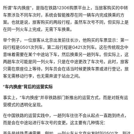
所谓"车内换座"，是指在铁路12306购票平台上，当旅客购买的中转
车票涉及不同车次时，系统会智能推荐在同一辆车内完成换乘的方
案。也就是说，旅客购买的两段行程，虽然车次号不同，但实际上是
在同一列火车上完成，无需下车换乘。
举个例子，一位旅客从北京出发前往长沙，他购买的车票显示：第一
段行程是G501次列车，第二段行程是G421次列车。这在传统观念中
意味着需要在某个中途站下车，然后换乘另一趟列车。但实际上，这
两趟车次可能是同一列火车，只是在中途更改了车次号。此时，旅客
只需在原座位上等待，列车员会在适当时候更换车票或进行登记，旅
客无需移动行李，也无需奔波于站台之间。
"车内换座"背后的运营实际
事实上，"车内换座"并非铁路部门新推出的运营方式，而是对既有运
营模式的透明化呈现。
在中国铁路的运营实践中，一趟列车往往不会从起点一直跑到终点，
而是会在中途站进行车次号的变更。这主要有几种情况：
首先是线路贯通需要。例如，一列火车从北京出发时叫G501次，到达