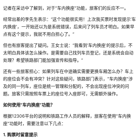
记者在采访中了解到，对于"车内换座"功能，旅客们的反应不一。
经常出差的李先生表示：“这个功能很实用！上次我买票时发现提示’车
内换座’，一开始还以为是系统错误，后来问了列车员才明白。如果早
点有这个提示，我就不用白担心了。”
但也有旅客提出了疑问。王女士说：“我看到’车内换座’的提示后，不
太明白具体该怎么操作。是需要自己找列车员登记，还是系统会自动
处理？希望铁路部门能加强宣传和指导。”
还有一些旅客担心：如果列车在中途确实需要更换车厢怎么办？车上
的座位会不会有冲突？针对这些疑问，铁路部门表示，"车内换座"涉
及的同一列车，座位是统一管理和分配的，不会出现座位冲突的问
题。旅客只需按照车票上的座位号入座即可，无需额外操作。
如何使用"车内换座"功能？
根据12306平台的说明和铁路工作人员的解释，旅客在使用"车内换
座"功能时，需要注意以下几点：
1. 购票时留意提示