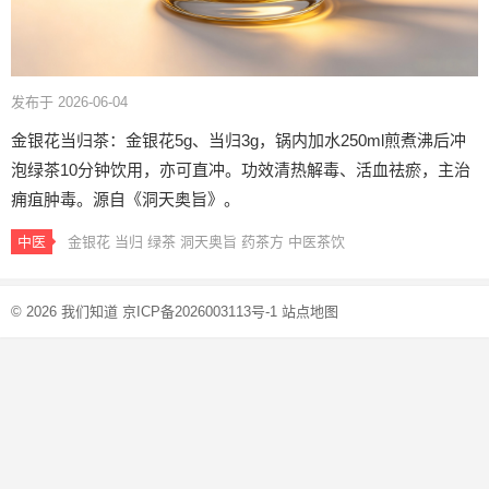
发布于 2026-06-04
金银花当归茶：金银花5g、当归3g，锅内加水250ml煎煮沸后冲
泡绿茶10分钟饮用，亦可直冲。功效清热解毒、活血祛瘀，主治
痈疽肿毒。源自《洞天奥旨》。
中医
金银花
当归
绿茶
洞天奥旨
药茶方
中医茶饮
© 2026
我们知道
京ICP备2026003113号-1
站点地图