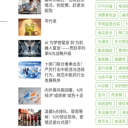
情况，别犹豫，赶紧去
OTA升级
电池
医院
消费者权益
幽
——
芩竹茶
市场监管总局
食品安全
黄仁
光通信
东方智
从’为梦想窒息’到’为机
器人窒息’——贾跃亭的
集装箱船
曹德
第N次战略升级
玻尿酸
脑梗死
十部门联合重拳出击！
逆行栓塞
透明
严厉打击中医违法违规
行为，规范中医药行业
动态平衡
中医
发展秩序
AI诊断
非药物
内外需共振回暖，4月
宝马
流浪猫
经济"成绩单"成色十足
续航虚标
微信
凌晨5点排队、冒雨等
多设备同步
语
候：520领证现场，爱
跨平台
斯诺克
情还是仪式感？