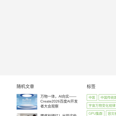
随机文章
标签
万物一体，AI向实——
中医
中国传统
Create2026百度AI开发
宇宙万物变化规律
者大会观察
GPU集群
容灾
腰疼别硬扛！出现这些