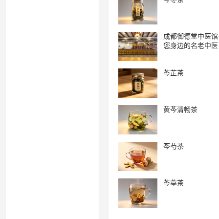
成都御德堂中医馆
您身边的名老中医
芩芷茶
黄芩清畅茶
芩芍茶
芩葶茶