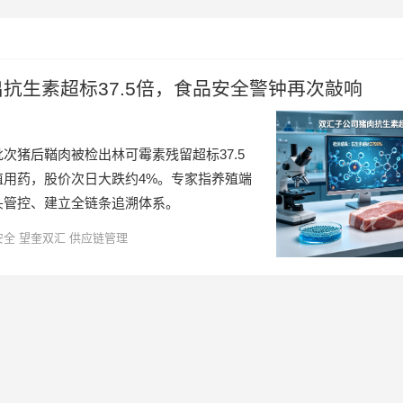
抗生素超标37.5倍，食品安全警钟再次敲响
次猪后鞧肉被检出林可霉素残留超标37.5
殖用药，股价次日大跌约4%。专家指养殖端
头管控、建立全链条追溯体系。
安全
望奎双汇
供应链管理