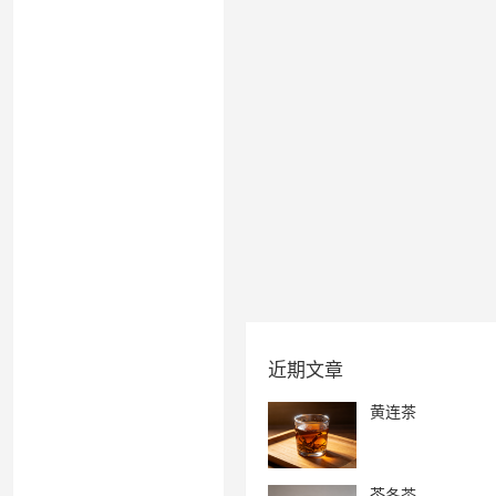
近期文章
黄连茶
芩冬茶