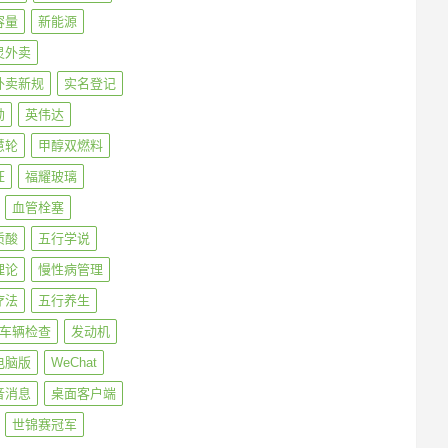
容量
新能源
灵外卖
外卖新规
实名登记
勋
英伟达
慧轮
甲醇双燃料
旺
福耀玻璃
血管栓塞
质酸
五行学说
理论
慢性病管理
疗法
五行养生
车辆检查
发动机
电脑版
WeChat
音消息
桌面客户端
世锦赛冠军