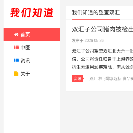
我们知道的望奎双汇
双汇子公司猪肉被检出
首页
发布于 2026-05-26
中医
双汇子公司望奎双汇北大荒一批
倍，公司将责任归咎于上游养
资讯
抗生素滥用顽疾难除，需从源
关于
资讯
双汇
林可霉素超标
食品