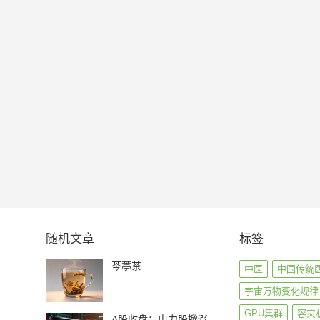
随机文章
标签
芩葶茶
中医
中国传统
宇宙万物变化规律
GPU集群
容灾
A股收盘：电力股掀涨