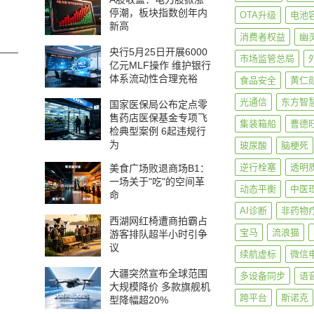
停潮，板块指数创年内
OTA升级
电池
新高
消费者权益
幽
央行5月25日开展6000
——
市场监管总局
亿元MLF操作 维护银行
体系流动性合理充裕
食品安全
黄仁
光通信
东方智
国家医保局公布定点零
售药店医保基金专项飞
集装箱船
曹德
检典型案例 6起违规行
为
玻尿酸
脑梗死
逆行栓塞
透明
美食广场败退商场B1：
一场关于"吃"的空间革
动态平衡
中医
命
AI诊断
非药物
西湖网红椅遭商拍霸占
宝马
流浪猫
游客排队超半小时引争
议
续航虚标
微信
大疆突然宣布全球范围
多设备同步
语
大规模降价 多款旗舰机
跨平台
斯诺克
型降幅超20%