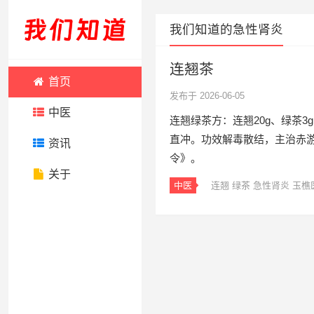
我们知道的急性肾炎
连翘茶
首页
发布于 2026-06-05
中医
连翘绿茶方：连翘20g、绿茶3
直冲。功效解毒散结，主治赤
资讯
令》。
关于
中医
连翘
绿茶
急性肾炎
玉樵