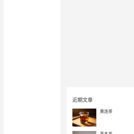
近期文章
黄连茶
芩冬茶