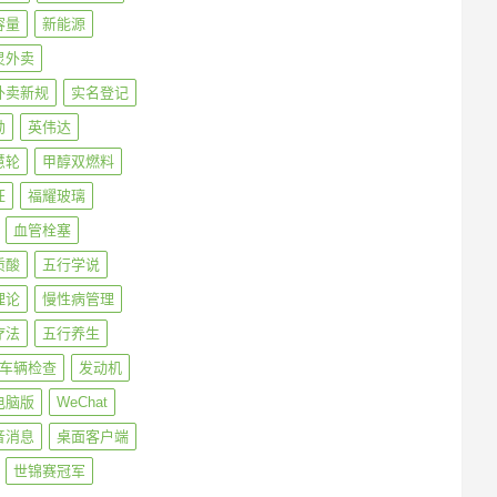
容量
新能源
灵外卖
外卖新规
实名登记
勋
英伟达
慧轮
甲醇双燃料
旺
福耀玻璃
血管栓塞
质酸
五行学说
理论
慢性病管理
疗法
五行养生
车辆检查
发动机
电脑版
WeChat
音消息
桌面客户端
世锦赛冠军