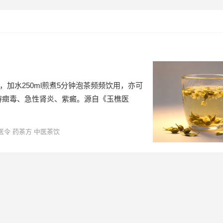
g，加水250ml煎煮5分钟泡茶频频饮用，亦可
游癍毒、急性肾炎、紫癜。源自《玉樵医
医令
药茶方
中医茶饮