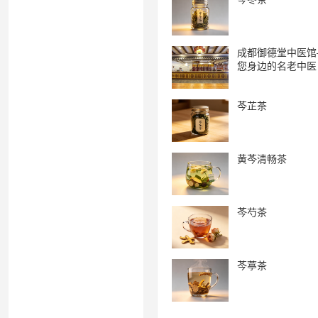
成都御德堂中医馆
您身边的名老中医
芩芷茶
黄芩清畅茶
芩芍茶
芩葶茶