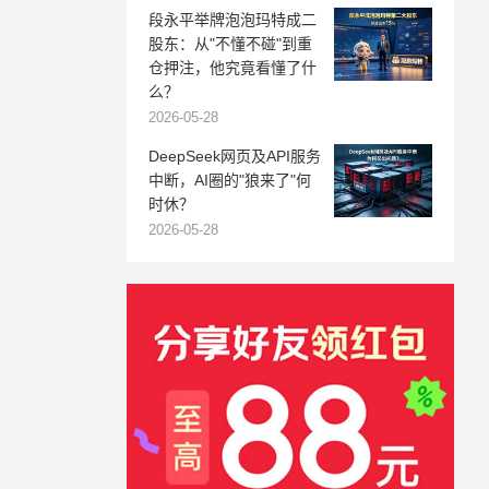
段永平举牌泡泡玛特成二
股东：从"不懂不碰"到重
仓押注，他究竟看懂了什
么？
2026-05-28
DeepSeek网页及API服务
中断，AI圈的"狼来了"何
时休？
2026-05-28