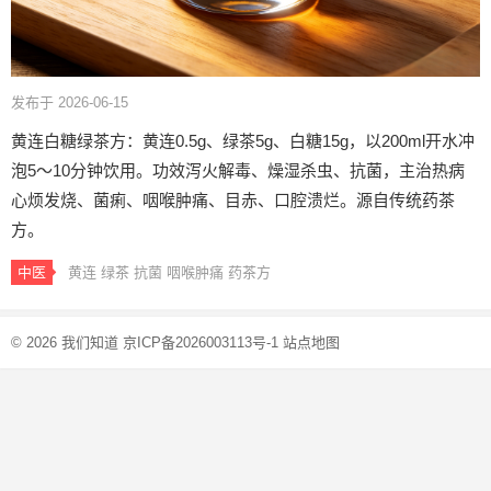
发布于 2026-06-15
黄连白糖绿茶方：黄连0.5g、绿茶5g、白糖15g，以200ml开水冲
泡5～10分钟饮用。功效泻火解毒、燥湿杀虫、抗菌，主治热病
心烦发烧、菌痢、咽喉肿痛、目赤、口腔溃烂。源自传统药茶
方。
中医
黄连
绿茶
抗菌
咽喉肿痛
药茶方
© 2026
我们知道
京ICP备2026003113号-1
站点地图