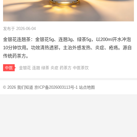
发布于 2026-06-04
金银花连翘茶：金银花5g、连翘3g、绿茶5g，以200ml开水冲泡
10分钟饮用。功效清热透邪，主治外感发热、炎症、疮疡。源自
传统药茶方。
中医
金银花
连翘
绿茶
炎症
药茶方
中医茶饮
© 2026
我们知道
京ICP备2026003113号-1
站点地图