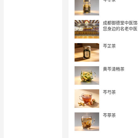
成都御德堂中医馆
您身边的名老中医
芩芷茶
黄芩清畅茶
芩芍茶
芩葶茶