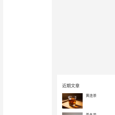
近期文章
黄连茶
芩冬茶