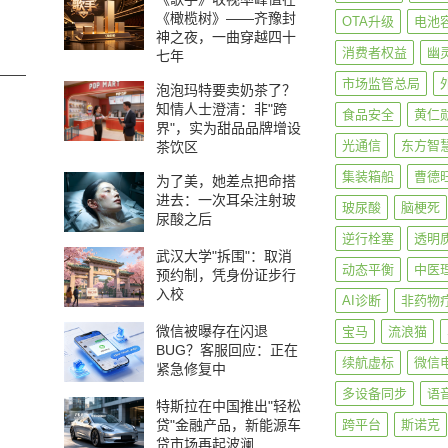
《橄榄树》——齐豫封
OTA升级
电池
神之夜，一曲穿越四十
消费者权益
幽
七年
——
市场监管总局
泡泡玛特要卖奶茶了？
知情人士澄清：非"跨
食品安全
黄仁
界"，实为甜品品牌增设
光通信
东方智
茶饮区
集装箱船
曹德
为了美，她差点把命搭
进去：一次耳朵注射玻
玻尿酸
脑梗死
尿酸之后
逆行栓塞
透明
武汉大学"拆围"：取消
动态平衡
中医
预约制，凭身份证步行
入校
AI诊断
非药物
微信被曝存在闪退
宝马
流浪猫
BUG？客服回应：正在
续航虚标
微信
紧急修复中
多设备同步
语
特斯拉在中国推出"轻松
贷"金融产品，新能源车
跨平台
斯诺克
贷市场再起波澜