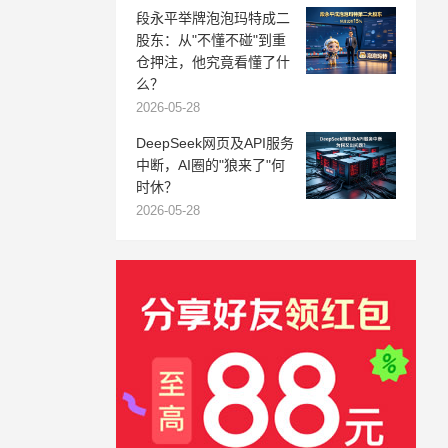
段永平举牌泡泡玛特成二
股东：从"不懂不碰"到重
仓押注，他究竟看懂了什
么？
2026-05-28
DeepSeek网页及API服务
中断，AI圈的"狼来了"何
时休？
2026-05-28