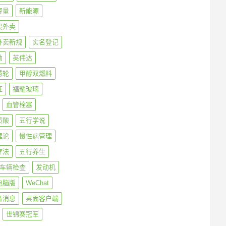
容量
新能源
灵外卖
外卖新规
实名登记
勋
英伟达
慧轮
甲醇双燃料
旺
福耀玻璃
血管栓塞
质酸
五行学说
理论
慢性病管理
疗法
五行养生
车辆检查
发动机
电脑版
WeChat
音消息
桌面客户端
世锦赛冠军