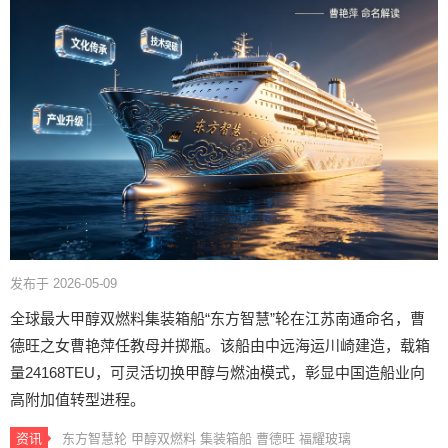
发布于 2026-05-09
全球最大甲醇双燃料集装箱船“东方智慧”轮在江苏南通命名，曹
德旺之女曹艳萍任教母并掷瓶。该船由中远海运川崎建造，载箱
量24168TEU，可灵活切换甲醇与燃油模式，彰显中国造船业向
高附加值转型进程。
资讯
东方智慧轮
甲醇双燃料
集装箱船
曹德旺
福耀玻璃