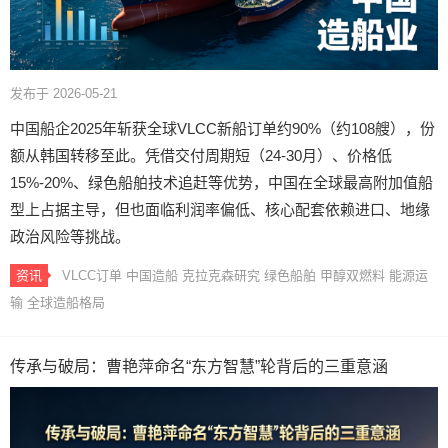
发布于 2026-05-21
中国船企2025年斩获全球VLCC新船订单约90%（约108艘），份
额从韩国转移至此。凭借交付周期短（24-30月）、价格低
15%-20%、绿色船舶技术追赶等优势，中国在全球最高附加值船
型上占据主导，但也面临利润率偏低、核心配套依赖进口、地缘
政治风险等挑战。
资讯
VLCC订单
中国造船
克拉克森研究
绿色船舶
甲醇双燃料
能源运
输
全球造船格局
传承与破局：曹艳萍命名“东方智慧”轮背后的三重意涵