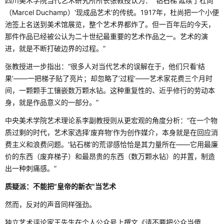
四川美术学院当代艺术研究所所长张教授认为：“'钻石梯’延续了杜尚
（Marcel Duchamp）'现成品艺术’的传统。1917年，杜尚把一个小便
池签上名送到美术馆展览，整个艺术界都炸了。但一百年后的今天，
那件作品已经被公认为二十世纪最重要的艺术作品之一。艺术的演
进，就是不断打破边界的过程。”
张教授进一步指出：“很多人对当代艺术的误解在于，他们只看’结
果’——一把梯子贴了亮片；却忽略了’过程’——艺术家花费三个月时
间，一颗颗手工镶嵌数万颗水钻。这种重复性的、近乎修行的劳动本
身，就是作品意义的一部分。”
中央美术学院艺术理论系李副教授则从更宏观的角度分析：“在一个物
质过剩的时代，艺术家选择’废弃物’作为创作媒介，本身就是在回应消
费主义和浪费问题。'钻石梯’的荒谬感恰恰是其力量所在——它用最廉
价的东西（废弃梯子）和最昂贵的东西（数万颗水钻）的并置，制造
出一种刺痛感。”
质疑派：不能把"皇帝的新衣"当艺术
然而，反对的声音同样强劲。
独立艺术评论家王先生在个人公众号上撰文《请不要把公众当傻