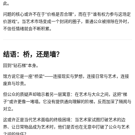
此。
问题的核心或许不在于"价格是否合理"，而在于"谁有权力参与这场定
价游戏"。当艺术市场变成一个封闭的圈子，普通公众被排除在外时，
不信任情绪就会不断积累。
结语：桥，还是墙？
回到"钻石梯"本身。
馆方说它是一座"桥梁"——连接现实与梦想，连接日常与艺术，连接
废弃与珍贵。
但公众的质疑声却暗示着另一层寓意：在艺术与大众之间，这把"梯
子"或许更像一堵墙。它没有提供通向理解的阶梯，反而加深了隔阂与
对立。
这或许正是当代艺术面临的终极困境：当艺术家试图打破艺术的边
界、让日常物品成为艺术时，他们是否也在无意中打破了公众与艺术
之间的信任？