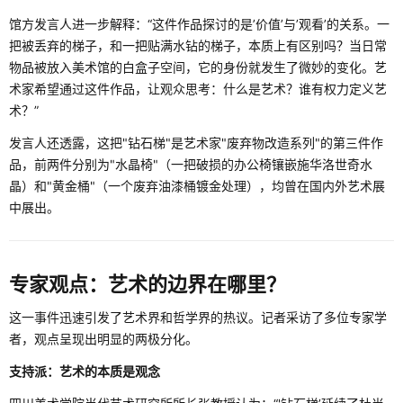
馆方发言人进一步解释：“这件作品探讨的是’价值’与’观看’的关系。一
把被丢弃的梯子，和一把贴满水钻的梯子，本质上有区别吗？当日常
物品被放入美术馆的白盒子空间，它的身份就发生了微妙的变化。艺
术家希望通过这件作品，让观众思考：什么是艺术？谁有权力定义艺
术？”
发言人还透露，这把"钻石梯"是艺术家"废弃物改造系列"的第三件作
品，前两件分别为"水晶椅"（一把破损的办公椅镶嵌施华洛世奇水
晶）和"黄金桶"（一个废弃油漆桶镀金处理），均曾在国内外艺术展
中展出。
专家观点：艺术的边界在哪里？
这一事件迅速引发了艺术界和哲学界的热议。记者采访了多位专家学
者，观点呈现出明显的两极分化。
支持派：艺术的本质是观念