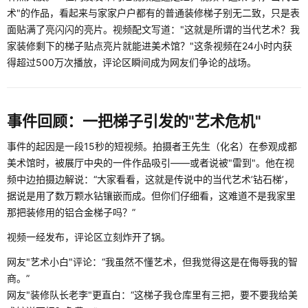
术"的作品，看起来与家家户户都有的普通装修梯子别无二致，只是表
面贴满了亮闪闪的亮片。视频配文写道："这就是所谓的当代艺术？我
家装修剩下的梯子贴点亮片就能进美术馆？"这条视频在24小时内获
得超过500万次播放，评论区瞬间成为网友们争论的战场。
事件回顾：一把梯子引发的"艺术危机"
事件的起因是一段15秒的短视频。拍摄者王先生（化名）在参观成都
美术馆时，被展厅中央的一件作品吸引——或者说被"雷到"。他在视
频中边拍摄边解说：“大家看看，这就是传说中的当代艺术’钻石梯’，
据说是用了数万颗水钻镶嵌而成。但你们仔细看，这难道不是我家里
那把装修用的铝合金梯子吗？”
视频一经发布，评论区立刻炸开了锅。
网友"艺术小白"评论：“我虽然不懂艺术，但我觉得这是在侮辱我的智
商。”
网友"装修队长老李"更直白：“这梯子我仓库里有三把，要不要我给美