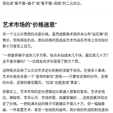
简化成"看不懂=骗子"或"看不懂=高级"的二元对立。
艺术市场的"价格迷思"
另一个让公众愤怒的点是价格。虽然成都美术馆并未公布"钻石梯"的
售价，但有网友扒出，类似风格的现成品艺术作品在市场上往往标价
数十万甚至上百万。
"一把废弃梯子成本几乎为零，贴点水钻成本几千块，最后卖几十万？
这不是诈骗吗？"一位网友的评论获得了数万个赞。
这种观点反映了公众对艺术定价机制的深度不信任。在很多人看来，
艺术价格完全是一个"皇帝的新衣"游戏——只要有足够的炒作、足够
的头衔、足够的展览履历，“垃圾"也能变成"黄金”。
但事实上，艺术市场的定价逻辑远比普通人想象的复杂。艺术史地
位、稀缺性、学术认可、市场供需、收藏家偏好……这些因素共同决
定了价格。一把贴满水钻的梯子可能确实不值几十万，但一幅抽象
画、一件装置艺术、甚至一张纯色的画布，其价格的形成机制也是如