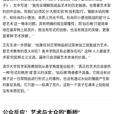
子》，文中写道：“我完全理解现成品艺术的历史脉络，也尊重艺术家
的创作自由。但我们必须区分’大胆实验’和’投机取巧’。镶嵌水钻的梯
子，和杜尚的小便池，本质上完全不同。杜尚的小便池挑战的是’什么
是艺术’这一根本问题，具有明确的观念颠覆性；而’钻石梯’只是简单
地在废弃物上贴亮片，既没有形式的创新，也没有观念的突破，更像
是某种’艺术快餐’。”
王先生进一步质疑：“如果任何日常物品经过简单加工就能成为艺术，
那艺术教育的意义何在？美术学院还有必要存在吗？这种’人人都是艺
术家’的民粹主义论调，最终只会消解艺术本身的价值。”
清华大学哲学系陈教授则从美学角度提出批评：“真正的艺术应该提供
一种’形式的秩序’或’意义的深度’。'钻石梯’两者都不具备。它既没有对
梯子这一日常物品进行形式上的重构，也没有通过水钻的镶嵌产生新
的象征系统。它只是——贴满了亮片。这和一个孩子在课本上贴贴纸
没有本质区别。”
公众反应：艺术与大众的"断桥"