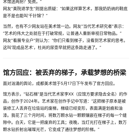
术馆送两把？免费。”
网友"美院退学生"则提出质疑：“如果这样算艺术，那我奶奶纳的鞋底
是不是也能叫’千针锦’？”
当然，也有不少网友站在美术馆一边。网友"当代艺术研究者"表示：
“艺术的伟大之处就在于打破常规，让普通人重新审视日常物品。”
网友"看展专业户"则认为：“你们只看到梯子，没看到艺术家的思考。
这叫’现成品艺术’，杜尚的尿壶早就把这条路走通了。”
馆方回应：被丢弃的梯子，承载梦想的桥梁
面对汹涌的舆论，成都美术馆于5月17日下午发布了官方回应。
馆方表示，"钻石梯"是当代艺术家李XX（应馆方要求隐去全名）的作
品，创作于2024年。艺术家在创作手记中写道：“这把梯子原本是被
装修工人丢弃在垃圾站的废梯，梯级已经变形，表面满是划痕和油
漆。我花了三个月时间，将数万颗水钻一颗颗镶嵌在梯子的每一个缝
隙中。白天，它是一把废弃的工具；夜晚，当灯光打在梯子上，数万
颗水钻折射出璀璨光芒，它变成了通往梦想的阶梯。”